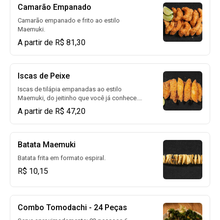
Camarão Empanado
Camarão empanado e frito ao estilo
Maemuki.
A partir de R$ 81,30
Iscas de Peixe
Iscas de tilápia empanadas ao estilo
Maemuki, do jeitinho que você já conhece.
Perfeitas para finger food, elas são finas,
A partir de R$ 47,20
compridas e empanadas com farinha
panko, garantindo uma textura sequinha e
crocante.
Batata Maemuki
Batata frita em formato espiral.
R$ 10,15
Combo Tomodachi - 24 Peças