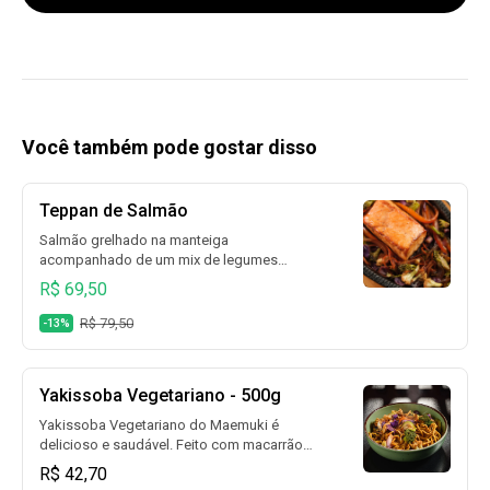
Você também pode gostar disso
Teppan de Salmão
Salmão grelhado na manteiga
acompanhado de um mix de legumes
salteados ao toque de shoyu.
R$ 69,50
R$ 79,50
-13%
Yakissoba Vegetariano - 500g
Yakissoba Vegetariano do Maemuki é
delicioso e saudável. Feito com macarrão
cozido e frito, coberto com nosso molho
R$ 42,70
especial, legumes frescos como cenoura,