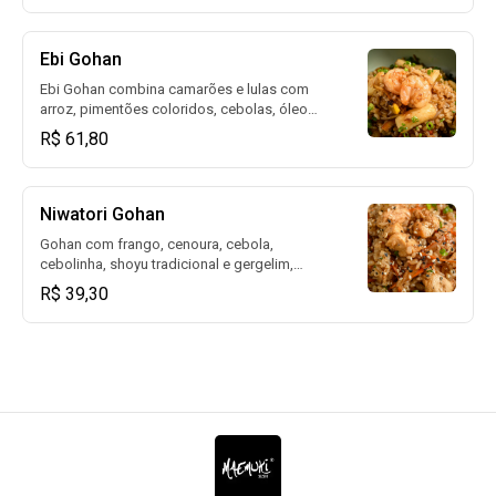
pimentão, brócolis, cogumelos, cebolinha e
castanhas de caju crocantes.
Ebi Gohan
Ebi Gohan combina camarões e lulas com
arroz, pimentões coloridos, cebolas, óleo
de gergelim, gengibre e molho de ostra.
R$ 61,80
Uma deliciosa combinação de sabores
japoneses.
Niwatori Gohan
Gohan com frango, cenoura, cebola,
cebolinha, shoyu tradicional e gergelim,
trazendo um sabor suave.
R$ 39,30