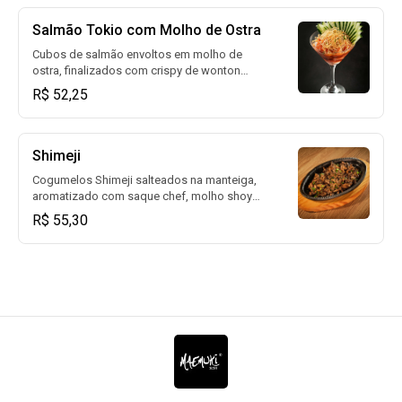
Salmão Tokio com Molho de Ostra
Cubos de salmão envoltos em molho de
ostra, finalizados com crispy de wonton
para um toque crocante e sofisticado. Uma
R$ 52,25
combinação perfeita de texturas e sabores
orientais.
Shimeji
Cogumelos Shimeji salteados na manteiga,
aromatizado com saque chef, molho shoyu
e finalizado com cebolinha.
R$ 55,30