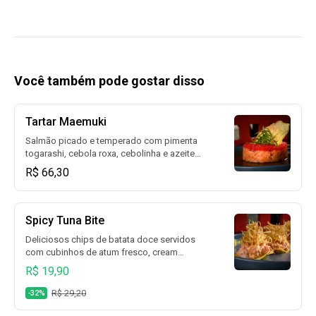
Você também pode gostar disso
Tartar Maemuki
Salmão picado e temperado com pimenta
togarashi, cebola roxa, cebolinha e azeite
trufado, coberto com ovas de massago e
R$ 66,30
raspas de limão siciliano. Servido com
molho Maemuki e acompanhado de chips
de batata doce.
Spicy Tuna Bite
Deliciosos chips de batata doce servidos
com cubinhos de atum fresco, cream
cheese e um toque picante de pimenta
R$ 19,90
sriracha, finalizados com crispy de alho-
poró. 03 unidades
R$ 29,20
-32%