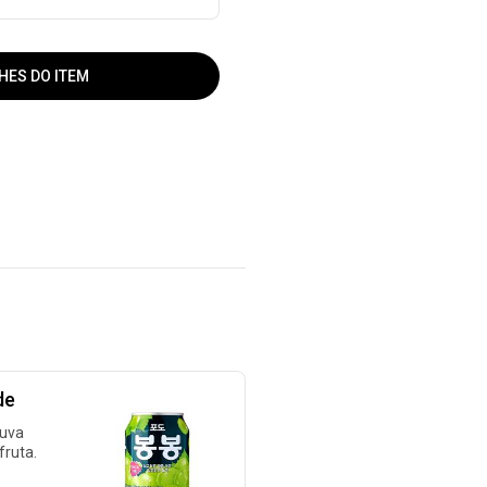
HES DO ITEM
de
 uva
fruta.