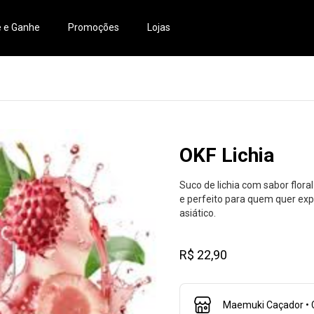
e e Ganhe
Promoções
Lojas
OKF Lichia
Suco de lichia com sabor flora
e perfeito para quem quer exp
asiático.
R$ 22,90
Maemuki Caçador • 