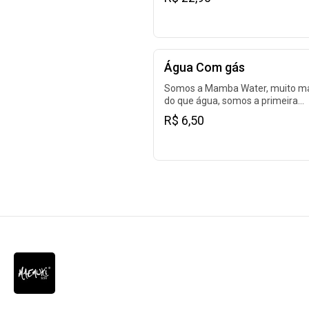
Água Com gás
Somos a Mamba Water, muito m
do que água, somos a primeira
marca de água que nasceu 100
R$ 6,50
lata de alumínio. Feita para matar
sede, fazer o bem e cuidar da
natureza.