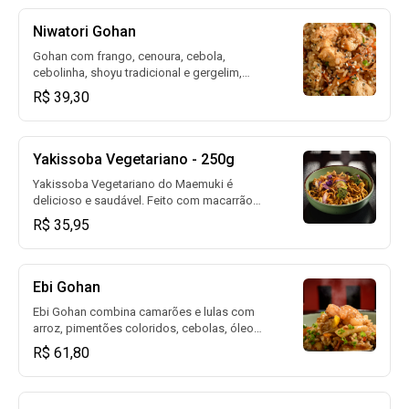
Niwatori Gohan
Gohan com frango, cenoura, cebola,
cebolinha, shoyu tradicional e gergelim,
trazendo um sabor suave.
R$ 39,30
Yakissoba Vegetariano - 250g
Yakissoba Vegetariano do Maemuki é
delicioso e saudável. Feito com macarrão
cozido e frito, coberto com nosso molho
R$ 35,95
especial, legumes frescos como cenoura,
pimentão, brócolis, cogumelos, cebolinha e
castanhas de caju crocantes.
Ebi Gohan
Ebi Gohan combina camarões e lulas com
arroz, pimentões coloridos, cebolas, óleo
de gergelim, gengibre e molho de ostra.
R$ 61,80
Uma deliciosa combinação de sabores
japoneses.